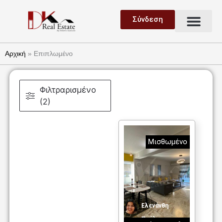
Μετάβαση
Μεν
στο
Σύνδεση
Ανάθεση Ακινήτου
Ζήτηση Ακινήτου
περιεχόμενο
Αρχική
»
Επιπλωμένο
Φιλτραρισμένο
(2)
Μισθωμένο
Ελενάνθη
Παύλου