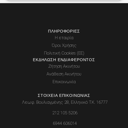
ΠΛΗΡΟΦΟΡΊΕΣ
Η εταιρία
Όροι Χρήσης
Πολιτική Cookies (ΕΕ)
ΕΚΔΉΛΩΣΗ ΕΝΔΙΑΦΈΡΟΝΤΟΣ
Ζήτηση Ακινήτου
Ανάθεση Ακινήτου
Επικοινωνία
ΣΤΟΙΧΕΊΑ ΕΠΙΚΟΙΝΩΝΊΑΣ
Λεωφ. Βουλιαγμένης 28, Ελληνικό Τ.Κ. 16777
212 105 5206
6944 606014