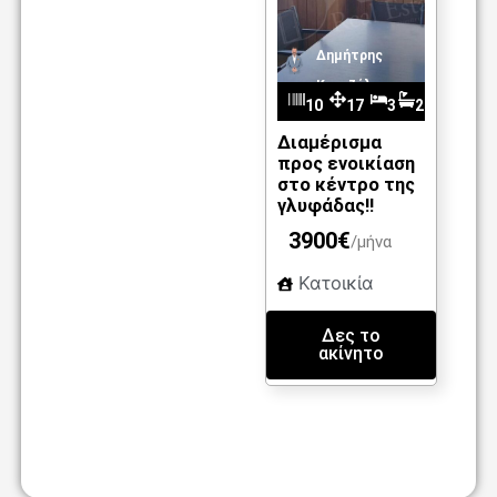
Δημήτρης
Καντζέλης
10
17
3
2
m
08
5
Διαμέρισμα
προς ενοικίαση
2
στο κέντρο της
γλυφάδας!!
3900€
/μήνα
Κατοικία
Δες το
ακίνητο