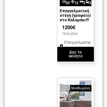
20
12
2
2
m
27
5
Επαγγελματική
στέγη (γραφείο)
2
στο Καλαμάκι!!!
1200€
/ανά μήνα
Επαγγελματικ
ή στέγη
Δες το
ακίνητο
Μισθωμένο