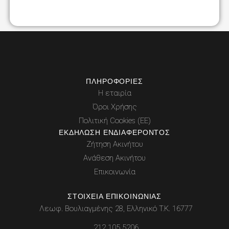
ΠΛΗΡΟΦΟΡΊΕΣ
Η εταιρία
Όροι Χρήσης
Πολιτική Cookies (ΕΕ)
ΕΚΔΉΛΩΣΗ ΕΝΔΙΑΦΈΡΟΝΤΟΣ
Ζήτηση Ακινήτου
Ανάθεση Ακινήτου
Επικοινωνία
ΣΤΟΙΧΕΊΑ ΕΠΙΚΟΙΝΩΝΊΑΣ
Λεωφ. Βουλιαγμένης 28, Ελληνικό Τ.Κ. 16777
212 105 5206