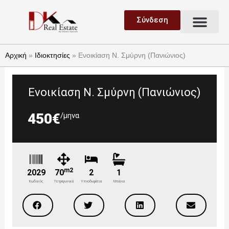
Μετάβαση
Μεν
στο
Σύνδεση
Ανάθεση Ακινήτου
Ζήτηση Ακινήτου
περιεχόμενο
Αρχική
»
Ιδιοκτησίες
»
Ενοικίαση Ν. Σμύρνη (Πανιώνιος)
Ενοικίαση Ν. Σμύρνη (Πανιώνιος)
450€
/μηνα
m2
2029
70
2
1
Κωδικός
Τετραγωνικά
Υπνοδωμάτια
Μπάνια