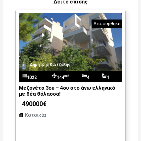
Δείτε επίσης
Αποσύρθηκε
Δημήτρης Καντζέλης
m2
1022
144
4
1
Mεζονέτα 3ου – 4ου στο άνω ελληνικό
με θέα θάλασσα!
490000€
Κατοικία