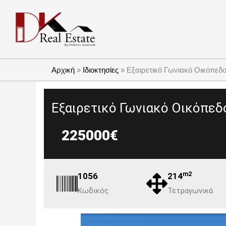
Μετάβαση
στο
περιεχόμενο
Αρχική
»
Ιδιοκτησίες
»
Εξαιρετικό Γωνιακό Οικόπεδο 
Εξαιρετικό Γωνιακό Οικόπεδο
225000€
m2
1056
214
Κωδικός
Τετραγωνικά