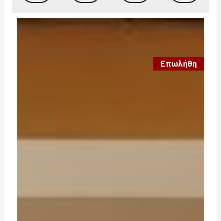
Επωλήθη