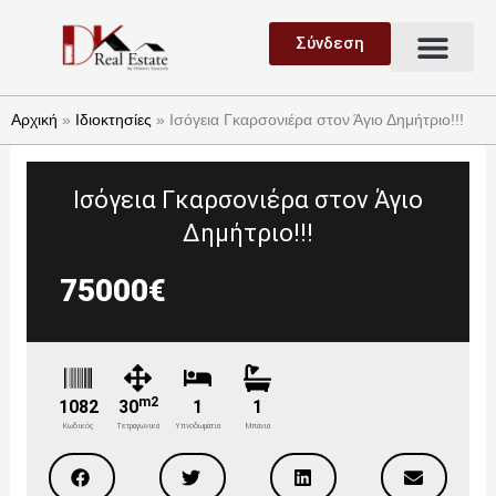
Μετάβαση
Μεν
στο
Σύνδεση
Ανάθεση Ακινήτου
Ζήτηση Ακινήτου
περιεχόμενο
Αρχική
»
Ιδιοκτησίες
»
Ισόγεια Γκαρσονιέρα στον Άγιο Δημήτριο!!!
Ισόγεια Γκαρσονιέρα στον Άγιο
Δημήτριο!!!
75000€
m2
1082
30
1
1
Κωδικός
Τετραγωνικά
Υπνοδωμάτια
Μπάνια