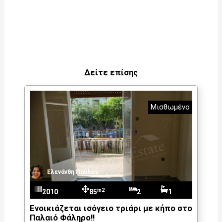
Δείτε επίσης
Μισθωμένο
Ελενάνθη Παύλου
m2
2010
85
2
1
Ενοικιάζεται ισόγειο τριάρι με κήπο στο
Παλαιό Φάληρο!!