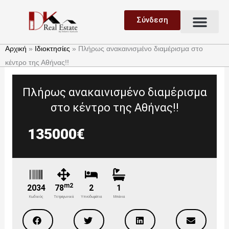
Μετάβαση
Μεν
στο
Σύνδεση
Ανάθεση Ακινήτου
Ζήτηση Ακινήτου
περιεχόμενο
Αρχική
»
Ιδιοκτησίες
»
Πλήρως ανακαινισμένο διαμέρισμα στο
κέντρο της Αθήνας!!
Πλήρως ανακαινισμένο διαμέρισμα
στο κέντρο της Αθήνας!!
135000€
m2
2034
78
2
1
Κωδικός
Τετραγωνικά
Υπνοδωμάτια
Μπάνια