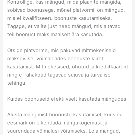
Kontrollige, kas mängud, mida plaanite mängida,
sobivad boonusega. mõnel platvormil on mängud,
mis ei kwalifitseeru boonuste kasutamiseks.
Tagage, et valite just need mängud, mis aitavad
teil boonust maksimaalselt ära kasutada.
Otsige platvorme, mis pakuvad mitmekesiseid
makseviise, võimaldades boonuste kiiret
kasutamist. Mitmekesised, ohutud ja krediitkaardid
ning e-rahakotid tagavad sujuva ja turvalise
tehingu.
Kuidas boonuseid efektiivselt kasutada mängudes
Alusta mängimist boonuste kasutamisel, kui sinu
eesmärk on pikendada mängukogemust ja
suurendada võimalusi võitmiseks. Leia mängud,