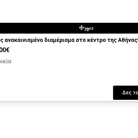
νάνθη Παύλου
m2
4
78
 ανακαινισμένο διαμέρισμα στο κέντρο της Αθήνας!
00€
ικία
Δες το