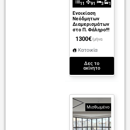
11
91
3
1
m2
10
Ενοικίαση
Νεόδμητων
Διαμερισμάτων
στο Π. Φάληρο!!!
1300€
/μήνα
Κατοικία
Δες το
ακίνητο
Μισθωμένο