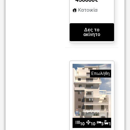
Κατοικία
Δες το
ακίνητο
Επωλήθη
Δημήτρης
Καντζέλης
10
10
3
1