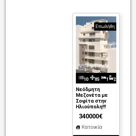
Επωλήθη
Δημήτρης
Καντζέλης
10
85
1
2
m2
87
Νεόδμητη
Μεζονέτα με
Σοφίτα στην
Ηλιούπολη!!!
340000€
Κατοικία