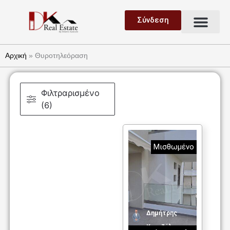
Μετάβαση
Μεν
στο
Σύνδεση
Ανάθεση Ακινήτου
Ζήτηση Ακινήτου
περιεχόμενο
Αρχική
»
Θυροτηλεόραση
Φιλτραρισμένο
(6)
Μισθωμένο
Δημήτρης
Καντζέλης