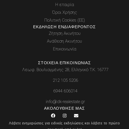
Η εταιρία
Όροι Χρήσης
Πολιτική Cookies (ΕΕ)
ΕΚΔΉΛΩΣΗ ΕΝΔΙΑΦΈΡΟΝΤΟΣ
Ζήτηση Ακινήτου
Ανάθεση Ακινήτου
Επικοινωνία
ΣΤΟΙΧΕΊΑ ΕΠΙΚΟΙΝΩΝΊΑΣ
Λεωφ. Βουλιαγμένης 28, Ελληνικό Τ.Κ. 16777
212 105 5206
6944 606014
info@dk-realestate.gr
ΑΚΟΛΟΎΘΗΣΕ ΜΑΣ
F
I
E
a
n
n
c
s
v
Λάβετε ενημερώσεις για ειδικές εκδηλώσεις και λάβετε το πρώτο
e
t
e