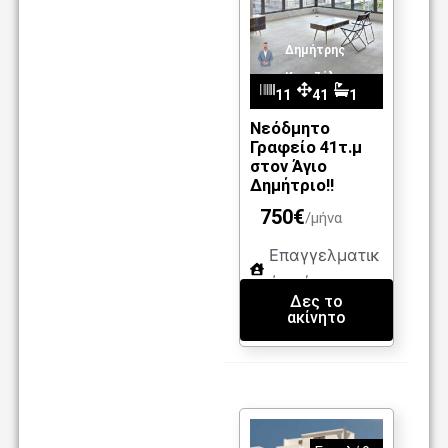
Δημήτρης
Καντζέλης
11
41
1
m2
09
Νεόδμητο
Γραφείο 41τ.μ
στον Άγιο
Δημήτριο!!
750€
/μήνα
Επαγγελματικ
ή στέγη
Δες το
ακίνητο