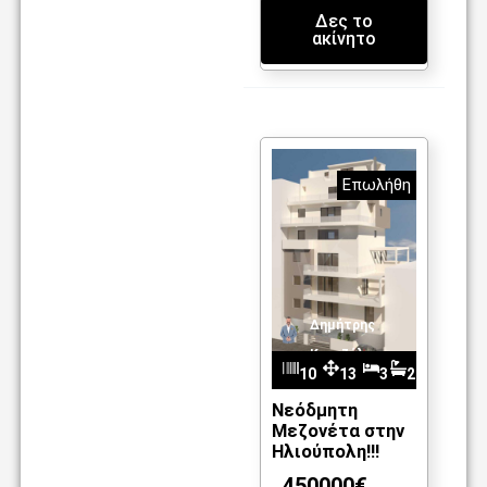
Δες το
ακίνητο
Επωλήθη
Δημήτρης
Καντζέλης
10
13
3
2
m
86
3
Νεόδμητη
Μεζονέτα στην
2
Ηλιούπολη!!!
450000€