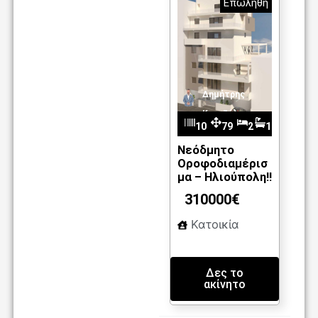
Επωλήθη
Δημήτρης
Καντζέλης
10
79
2
1
m2
96
Νεόδμητο
Οροφοδιαμέρισ
μα – Ηλιούπολη!!
310000€
Κατοικία
Δες το
ακίνητο