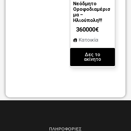
m
85
6
Νεόδμητο
Οροφοδιαμέρισ
2
μα –
Ηλιούπολη!!!
360000€
Κατοικία
Δες το
ακίνητο
ΠΛΗΡΟΦΟΡΊΕΣ