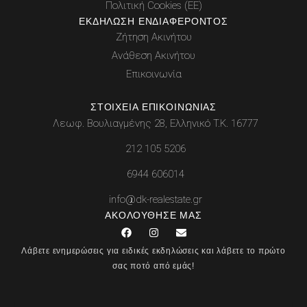
Πολιτική Cookies (ΕΕ)
ΕΚΔΉΛΩΣΗ ΕΝΔΙΑΦΈΡΟΝΤΟΣ
Ζήτηση Ακινήτου
Ανάθεση Ακινήτου
Επικοινωνία
ΣΤΟΙΧΕΊΑ ΕΠΙΚΟΙΝΩΝΊΑΣ
Λεωφ. Βουλιαγμένης 28, Ελληνικό Τ.Κ. 16777
212 105 5206
6944 606014
info@dk-realestate.gr
ΑΚΟΛΟΎΘΗΣΕ ΜΑΣ
F
I
E
a
n
n
c
s
v
Λάβετε ενημερώσεις για ειδικές εκδηλώσεις και λάβετε το πρώτο
e
t
e
σας ποτό από εμάς!
b
a
l
o
g
o
o
r
p
k
a
e