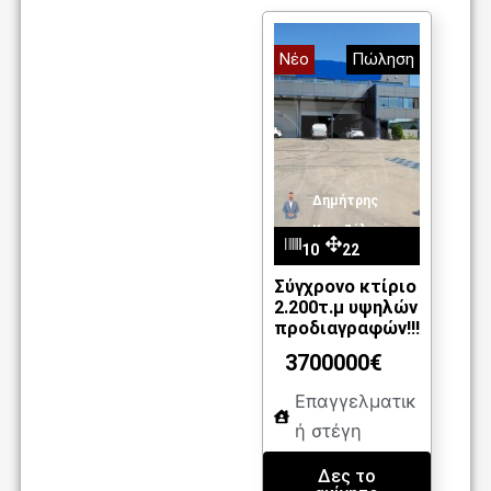
Νέο
Πώληση
Δημήτρης
Καντζέλης
10
22
73
00
Σύγχρονο κτίριο
2.200τ.μ υψηλών
m2
προδιαγραφών!!!
3700000€
Επαγγελματικ
ή στέγη
Δες το