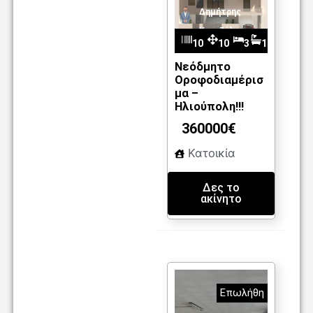
Δημήτρης
Καντζέλης
10
10
3
1
m
85
6
Νεόδμητο
Οροφοδιαμέρισ
2
μα –
Ηλιούπολη!!!
360000€
Κατοικία
Δες το
ακίνητο
Επωλήθη