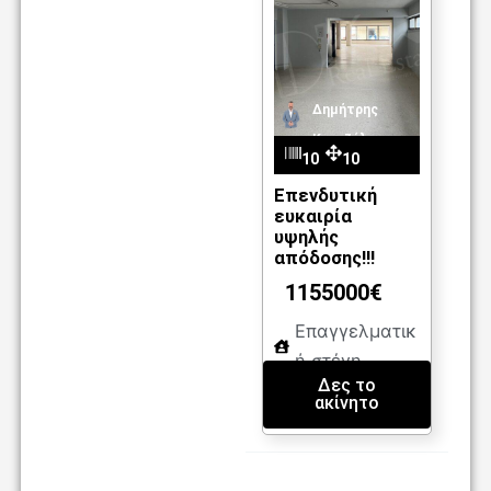
Δημήτρης
Καντζέλης
10
10
80
05
Επενδυτική
ευκαιρία
m2
υψηλής
απόδοσης!!!
1155000€
Επαγγελματικ
ή στέγη
Δες το
ακίνητο