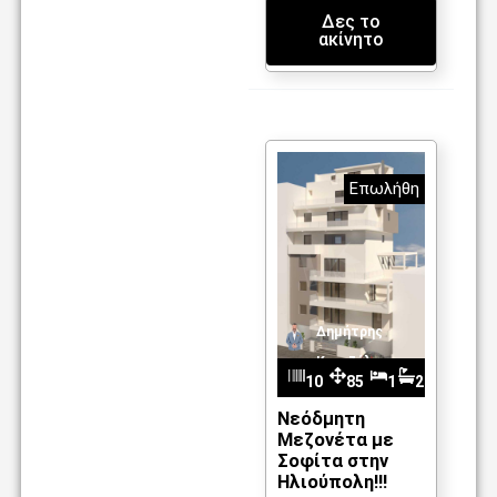
ή στέγη
Δες το
ακίνητο
Επωλήθη
Δημήτρης
Καντζέλης
10
85
1
2
m2
87
Νεόδμητη
Μεζονέτα με
Σοφίτα στην
Ηλιούπολη!!!