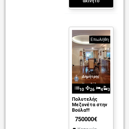
ακίνητο
Επωλήθη
Δημήτρης
Καντζέλης
10
26
4
3
m
72
0
Πολυτελής
Μεζονέτα στην
2
Βούλα!!!
750000€