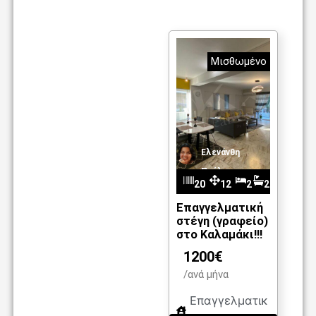
Μισθωμένο
Ελενάνθη
Παύλου
20
12
2
2
m
27
5
Επαγγελματική
στέγη (γραφείο)
2
στο Καλαμάκι!!!
1200€
/ανά μήνα
Επαγγελματικ