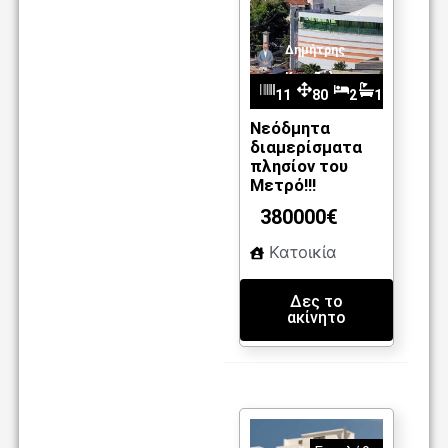
Δημήτρης
Καντζέλης
11
80
2
1
m2
01
Νεόδμητα
διαμερίσματα
πλησίον του
Μετρό!!!
380000€
Κατοικία
Δες το
ακίνητο