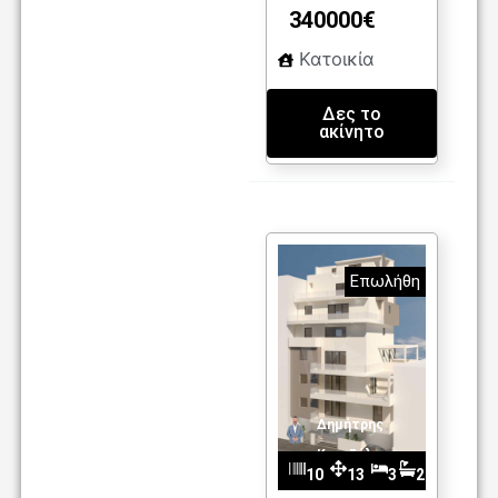
340000€
Κατοικία
Δες το
ακίνητο
Επωλήθη
Δημήτρης
Καντζέλης
10
13
3
2