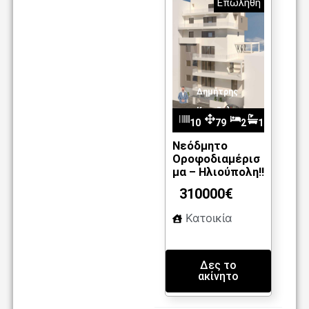
Επωλήθη
Δημήτρης
Καντζέλης
10
79
2
1
m2
96
Νεόδμητο
Οροφοδιαμέρισ
μα – Ηλιούπολη!!
310000€
Κατοικία
Δες το
ακίνητο