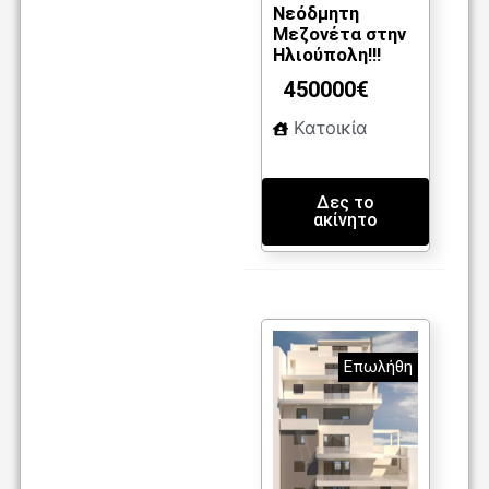
m
86
3
Νεόδμητη
Μεζονέτα στην
2
Ηλιούπολη!!!
450000€
Κατοικία
Δες το
ακίνητο
Επωλήθη