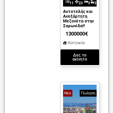
11
23
3
3
m
03
0
Αυτοτελής και
Ανεξάρτητη
2
Μεζονέτα στην
Σαρωνίδα!!
1300000€
Κατοικία
Δες το
ακίνητο
Νέο
Πώληση