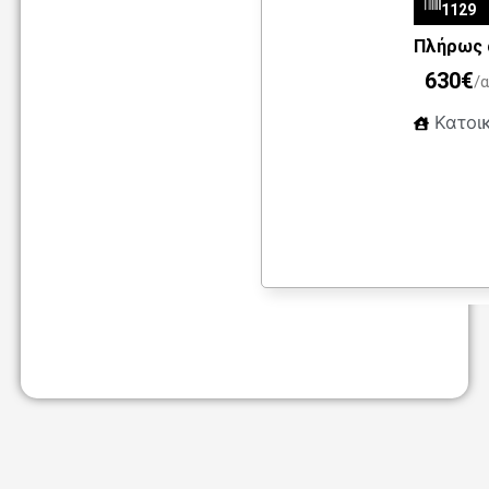
1129
Πλήρως α
630€
/α
Κατοι